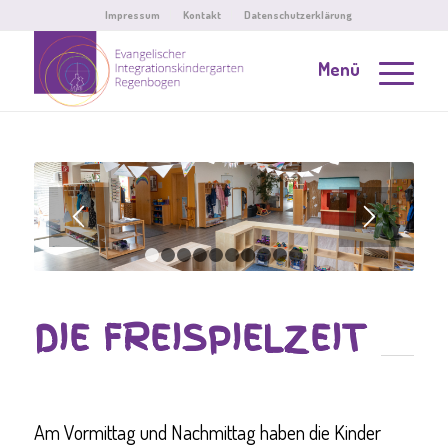
Impressum
Kontakt
Datenschutzerklärung
Menü
1
2
3
4
5
6
7
8
9
10
DIE FREISPIELZEIT
Am Vormittag und Nachmittag haben die Kinder