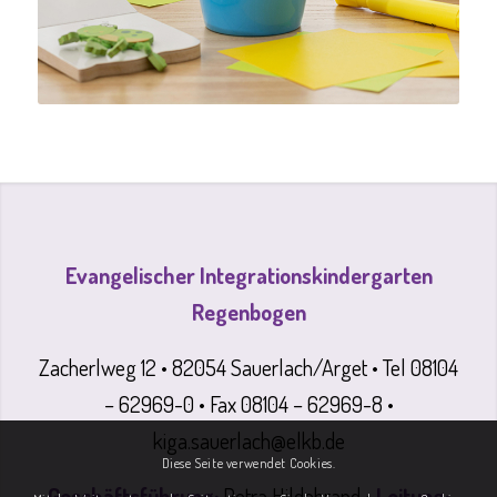
Evangelischer Integrationskindergarten
Regenbogen
Zacherlweg 12 • 82054 Sauerlach/Arget • Tel 08104
– 62969-0 • Fax 08104 – 62969-8 •
kiga.sauerlach@elkb.de
Diese Seite verwendet Cookies.
Geschäftsführung:
Petra Hildebrand •
Leitung: